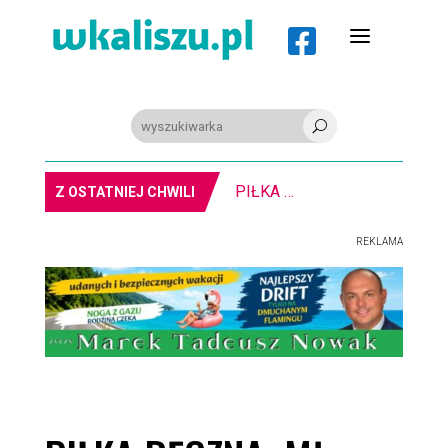
a

U
PIŁKA RĘCZNA. Nowa bramkarka Szczypiorna. Grała w Norwegii
Z OSTATNIEJ CHWILI
REKLAMA