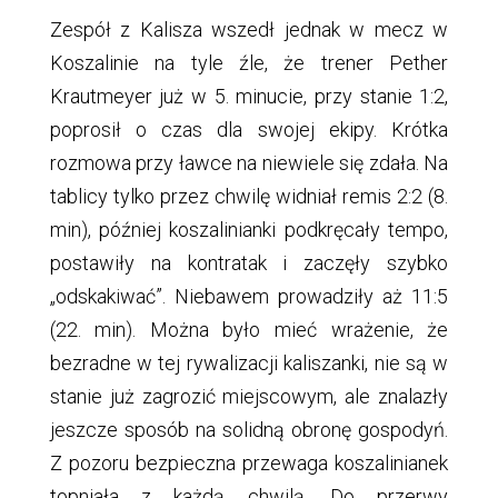
Zespół z Kalisza wszedł jednak w mecz w
Koszalinie na tyle źle, że trener Pether
Krautmeyer już w 5. minucie, przy stanie 1:2,
poprosił o czas dla swojej ekipy. Krótka
rozmowa przy ławce na niewiele się zdała. Na
tablicy tylko przez chwilę widniał remis 2:2 (8.
min), później koszalinianki podkręcały tempo,
postawiły na kontratak i zaczęły szybko
„odskakiwać”. Niebawem prowadziły aż 11:5
(22. min). Można było mieć wrażenie, że
bezradne w tej rywalizacji kaliszanki, nie są w
stanie już zagrozić miejscowym, ale znalazły
jeszcze sposób na solidną obronę gospodyń.
Z pozoru bezpieczna przewaga koszalinianek
topniała z każdą chwilą. Do przerwy