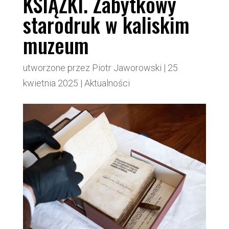
KSIĄŻKI. Zabytkowy
starodruk w kaliskim
muzeum
utworzone przez
Piotr Jaworowski
|
25
kwietnia 2025
|
Aktualności