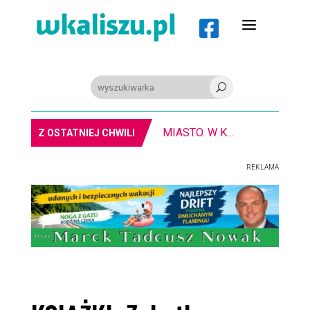
a

U
8-11.8. Warsztaty pisania ikon w Pałacu Lipskich
Z OSTATNIEJ CHWILI
REKLAMA