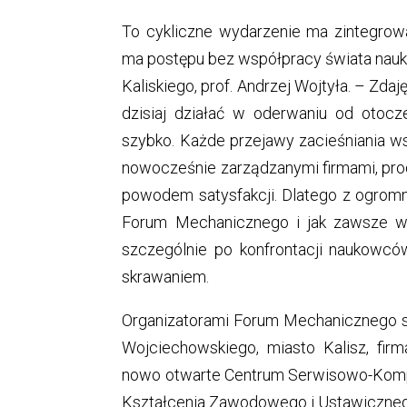
To cykliczne wydarzenie ma zintegro
ma postępu bez współpracy świata nauk
Kaliskiego, prof. Andrzej Wojtyła. – Zda
dzisiaj działać w oderwaniu od otocz
szybko. Każde przejawy zacieśniania 
nowocześnie zarządzanymi firmami, pr
powodem satysfakcji. Dlatego z ogrom
Forum Mechanicznego i jak zawsze wi
szczególnie po konfrontacji naukowcó
skrawaniem.
Organizatorami Forum Mechanicznego są
Wojciechowskiego, miasto Kalisz, fir
nowo otwarte Centrum Serwisowo-Komp
Kształcenia Zawodowego i Ustawiczneg