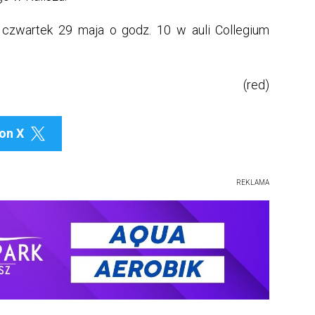
czwartek 29 maja o godz. 10 w auli Collegium
(red)
on X

REKLAMA