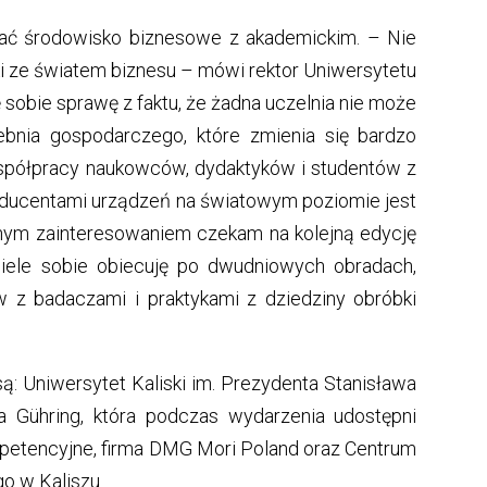
wać środowisko biznesowe z akademickim. – Nie
i ze światem biznesu – mówi rektor Uniwersytetu
ję sobie sprawę z faktu, że żadna uczelnia nie może
ebnia gospodarczego, które zmienia się bardzo
współpracy naukowców, dydaktyków i studentów z
oducentami urządzeń na światowym poziomie jest
nym zainteresowaniem czekam na kolejną edycję
ele sobie obiecuję po dwudniowych obradach,
w z badaczami i praktykami z dziedziny obróbki
: Uniwersytet Kaliski im. Prezydenta Stanisława
ma Gühring, która podczas wydarzenia udostępni
etencyjne, firma DMG Mori Poland oraz Centrum
o w Kaliszu.