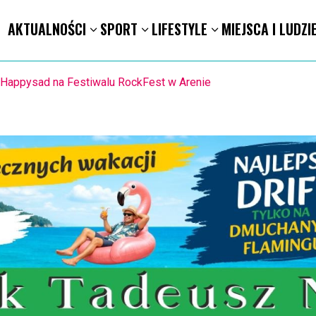
AKTUALNOŚCI
SPORT
LIFESTYLE
MIEJSCA I LUDZI
ION. Mołdawska współpraca Powiatu Kaliskiego