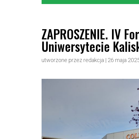
ZAPROSZENIE. IV Fo
Uniwersytecie Kalis
utworzone przez
redakcja
|
26 maja 202