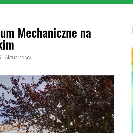
rum Mechaniczne na
kim
5
|
Aktualności