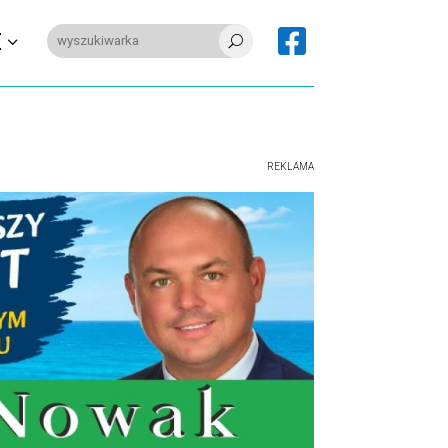

E
U
REKLAMA