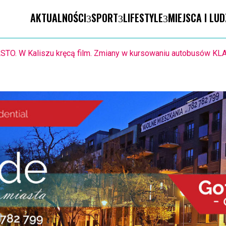
AKTUALNOŚCI
SPORT
LIFESTYLE
MIEJSCA I LUD
8-11.8. Warsztaty pisania ikon w Pałacu Lipskich