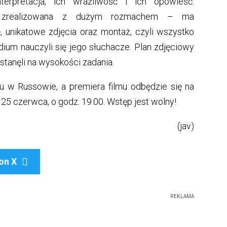
terpretacja, ich wrażliwość i ich opowieść.
ła zrealizowana z dużym rozmachem – ma
, unikatowe zdjęcia oraz montaż, czyli wszystko
dium nauczyli się jego słuchacze. Plan zdjęciowy
 stanęli na wysokości zadania.
 w Russowie, a premiera filmu odbędzie się na
25 czerwca, o godz. 19.00. Wstęp jest wolny!
(jav)
on X

REKLAMA