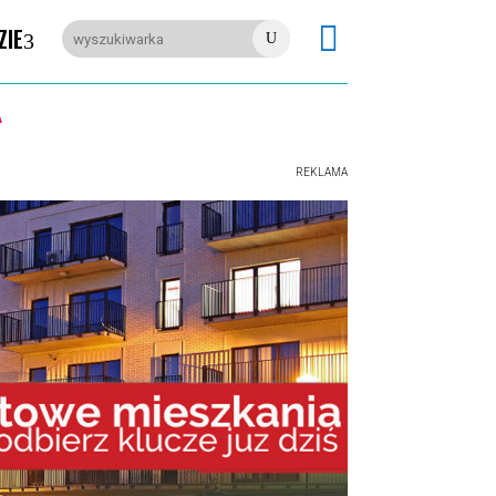

ZIE
U
REKLAMA