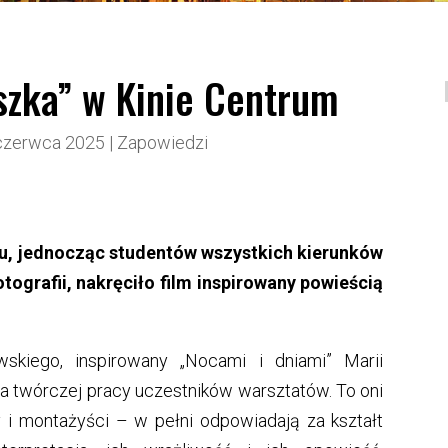
szka” w Kinie Centrum
czerwca 2025
|
Zapowiedzi
u, jednocząc studentów wszystkich kierunków
fotografii, nakręciło film inspirowany powieścią
skiego, inspirowany „Nocami i dniami” Marii
la twórczej pracy uczestników warsztatów. To oni
zy i montażyści – w pełni odpowiadają za kształt