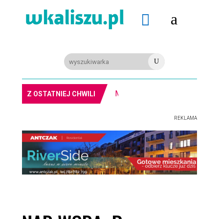
a

U
MIASTO. Znika kebabowy ,,pałacyk”
Z OSTATNIEJ CHWILI
REKLAMA