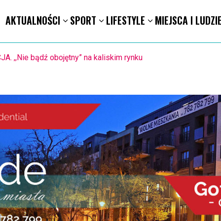
AKTUALNOŚCI
SPORT
LIFESTYLE
MIEJSCA I LUDZI
KA RĘCZNA. Nowa bramkarka Szczypiorna. Grała w Norwegii