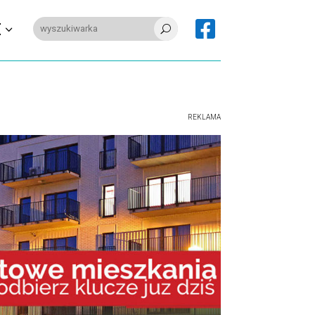

E
U
REKLAMA