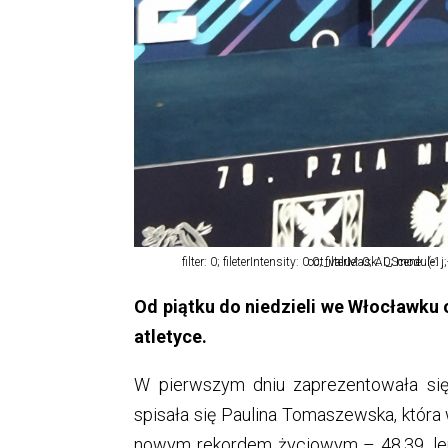
filter: 0; fileterIntensity: 0.0; filterMask: 0; module: j; hw
Od piątku do niedzieli we Włocławku 
atletyce.
W pierwszym dniu zaprezentowała się 
spisała się Paulina Tomaszewska, która
nowym rekordem życiowym – 48.39, le