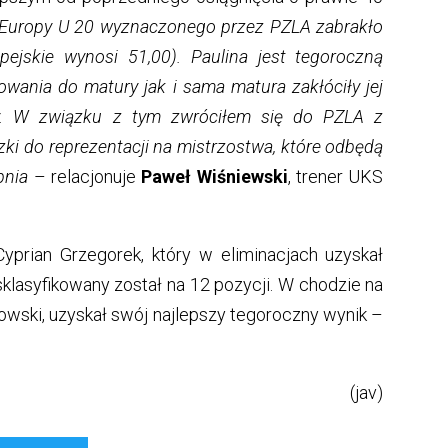
Europy U 20 wyznaczonego przez PZLA zabrakło
ejskie wynosi 51,00). Paulina jest tegoroczną
owania do matury jak i sama matura zakłóciły jej
y. W związku z tym zwróciłem się do PZLA z
ki do reprezentacji na mistrzostwa, które odbędą
pnia
– relacjonuje
Paweł Wiśniewski
, trener UKS
yprian Grzegorek, który w eliminacjach uzyskał
sklasyfikowany został na 12 pozycji. W chodzie na
wski, uzyskał swój najlepszy tegoroczny wynik –
(jav)