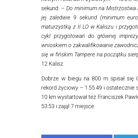
sekund. –
Do minimum na Mistrzostwa 
jej zaledwie 9 sekund (minimum europ
maturzystką z II LO w Kaliszu i przygot
cykl przygotowań do głównej imprez
wnioskiem o zakwalifikowanie zawodnicz
się w fińskim Tampere na początku sier
12 Kalisz.
Dobrze w biegu na 800 m spisał się C
rekord życiowy – 1.55.49 i ostatecznie 
10 km wystartował też Franciszek Pawło
53.53 i zajął 7 miejsce.