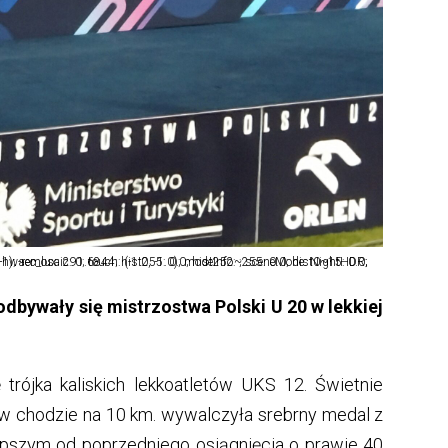
-remosaic: 0; touch: (-1.0, -1.0); modeInfo: ; sceneMode: NightHDR; cct_value: 0; AI_Scene: (-1, -1); aec_lux: 291.6844; hist255: 0.0; hist252~255: 0.0; hist0~15: 0.0;
odbywały się mistrzostwa Polski U 20 w lekkiej
trójka kaliskich lekkoatletów UKS 12. Świetnie
 w chodzie na 10 km. wywalczyła srebrny medal z
pszym od poprzedniego osiągnięcia o prawie 40