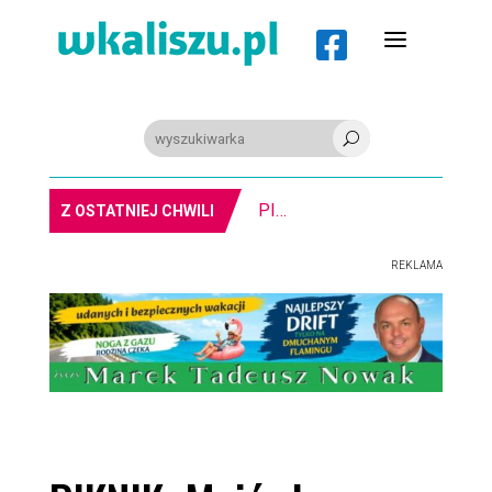
a

U
PIŁKA RĘCZNA. Nowa bramkarka Szczypiorna. Grała w Norwegii
Z OSTATNIEJ CHWILI
REKLAMA