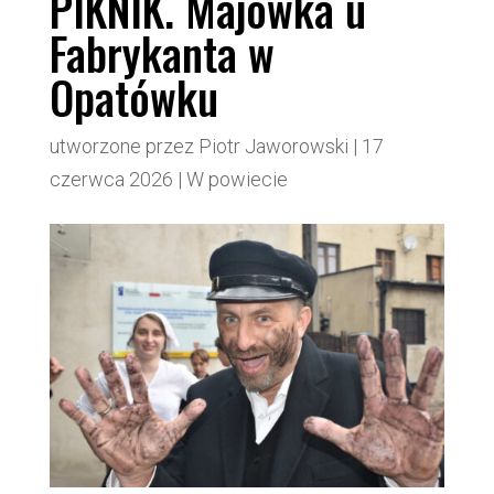
PIKNIK. Majówka u
Fabrykanta w
Opatówku
utworzone przez
Piotr Jaworowski
|
17
czerwca 2026
|
W powiecie