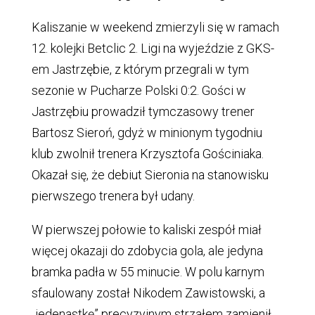
Kaliszanie w weekend zmierzyli się w ramach
12. kolejki Betclic 2. Ligi na wyjeździe z GKS-
em Jastrzębie, z którym przegrali w tym
sezonie w Pucharze Polski 0:2. Gości w
Jastrzębiu prowadził tymczasowy trener
Bartosz Sieroń, gdyż w minionym tygodniu
klub zwolnił trenera Krzysztofa Gościniaka.
Okazał się, że debiut Sieronia na stanowisku
pierwszego trenera był udany.
W pierwszej połowie to kaliski zespół miał
więcej okazaji do zdobycia gola, ale jedyna
bramka padła w 55 minucie. W polu karnym
sfaulowany został Nikodem Zawistowski, a
„jedenastkę” precyzyjnym strzałem zamienił