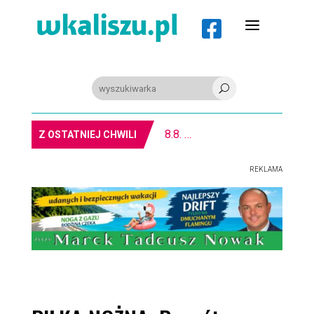
a

U
REGION. Mołdawska współpraca Powiatu Kaliskiego
Z OSTATNIEJ CHWILI
REKLAMA