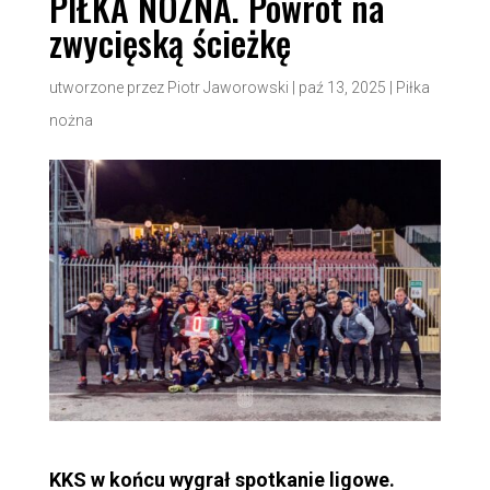
PIŁKA NOŻNA. Powrót na
zwycięską ścieżkę
utworzone przez
Piotr Jaworowski
|
paź 13, 2025
|
Piłka
nożna
KKS w końcu wygrał spotkanie ligowe.