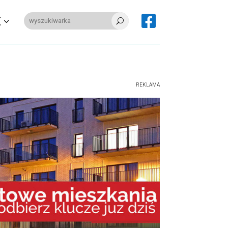

E
U
REKLAMA