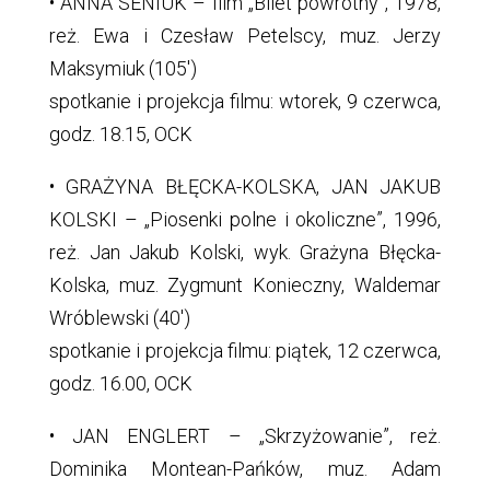
• ANNA SENIUK – film „Bilet powrotny”, 1978,
reż. Ewa i Czesław Petelscy, muz. Jerzy
Maksymiuk (105′)
spotkanie i projekcja filmu: wtorek, 9 czerwca,
godz. 18.15, OCK
• GRAŻYNA BŁĘCKA-KOLSKA, JAN JAKUB
KOLSKI – „Piosenki polne i okoliczne”, 1996,
reż. Jan Jakub Kolski, wyk. Grażyna Błęcka-
Kolska, muz. Zygmunt Konieczny, Waldemar
Wróblewski (40′)
spotkanie i projekcja filmu: piątek, 12 czerwca,
godz. 16.00, OCK
• JAN ENGLERT – „Skrzyżowanie”, reż.
Dominika Montean-Pańków, muz. Adam