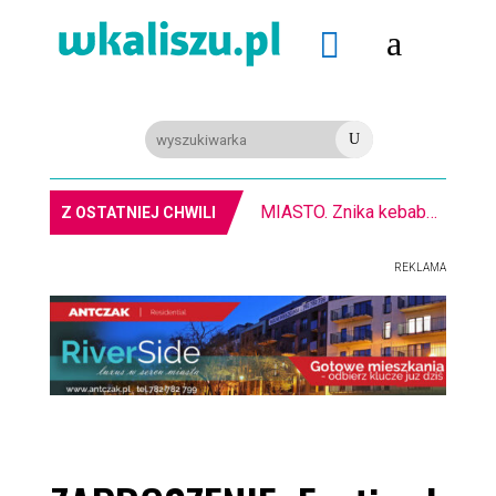
a

U
MIASTO. Znika kebabowy ,,pałacyk”
Z OSTATNIEJ CHWILI
REKLAMA