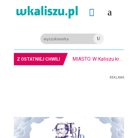
a

U
MIASTO. W Kaliszu kręcą film. Zmiany w kursowaniu autobusów KLA
Z OSTATNIEJ CHWILI
REKLAMA