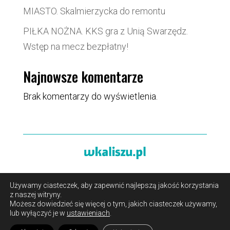
MIASTO. Skalmierzycka do remontu
PIŁKA NOŻNA. KKS gra z Unią Swarzędz.
Wstęp na mecz bezpłatny!
Najnowsze komentarze
Brak komentarzy do wyświetlenia.
Używamy ciasteczek, aby zapewnić najlepszą jakość korzystania
O portalu
/
Reklama
/
Polityka prywatności i pliki cookies
z naszej witryny.
/
Kontakt
Możesz dowiedzieć się więcej o tym, jakich ciasteczek używamy,
lub wyłączyć je w
ustawieniach
.