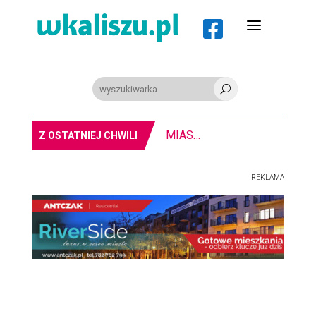
a

U
8-11.8. Warsztaty pisania ikon w Pałacu Lipskich
Z OSTATNIEJ CHWILI
REKLAMA