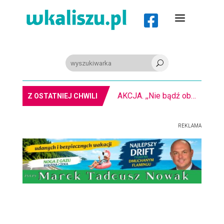
a

U
AKCJA. ,,Nie bądź obojętny” na kaliskim rynku
Z OSTATNIEJ CHWILI
REKLAMA