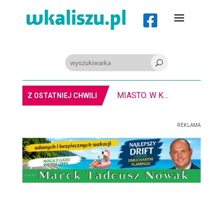
a

U
MIASTO. W Kaliszu kręcą film. Zmiany w kursowaniu autobusów KLA
Z OSTATNIEJ CHWILI
REKLAMA