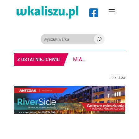
a

U
8-11.8. Warsztaty pisania ikon w Pałacu Lipskich
Z OSTATNIEJ CHWILI
REKLAMA