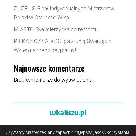
ŻUŻEL. 3. Finał Indywidualnych Mistrzostw
Polski w Ostrowie Wlkp.
MIASTO. Skalmierzycka do remontu
PIŁKA NOŻNA. KKS gra z Unią Swarzędz.
Wstęp na mecz bezpłatny!
Najnowsze komentarze
Brak komentarzy do wyświetlenia.
Używamy ciasteczek, aby zapewnić najlepszą jakość korzystania
O portalu
/
Reklama
/
Polityka prywatności i pliki cookies