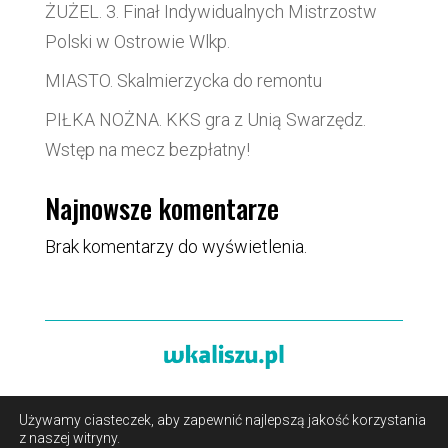
ŻUŻEL. 3. Finał Indywidualnych Mistrzostw
Polski w Ostrowie Wlkp.
MIASTO. Skalmierzycka do remontu
PIŁKA NOŻNA. KKS gra z Unią Swarzędz.
Wstęp na mecz bezpłatny!
Najnowsze komentarze
Brak komentarzy do wyświetlenia.
Używamy ciasteczek, aby zapewnić najlepszą jakość korzystania
O portalu
/
Reklama
/
Polityka prywatności i pliki cookies
z naszej witryny.