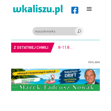
a

U
8-11.8. Warsztaty pisania ikon w Pałacu Lipskich
Z OSTATNIEJ CHWILI
REKLAMA