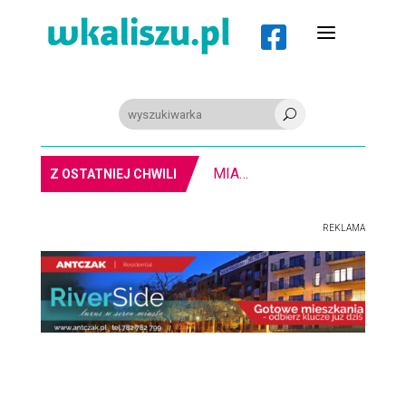
a

U
8-11.8. Warsztaty pisania ikon w Pałacu Lipskich
Z OSTATNIEJ CHWILI
REKLAMA