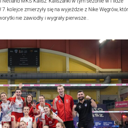
 Netland MKS Kalisz. Kaliszanki w tym sezonie w I lidze
7. kolejce zmierzyły się na wyjeździe z Nike Węgrów, któ
rytki nie zawiodły i wygrały pierwsze...