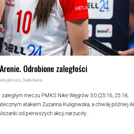
renie. Odrobione zaległości
Aktualności
,
Siatkówka
 w zaległym meczu PMKS Nike Węgrów 3:0 (25:16, 25:18,
utecznym atakiem Zuzanna Kuligowska, a chwilę później A
zanki od pierwszych akcji narzuciły...