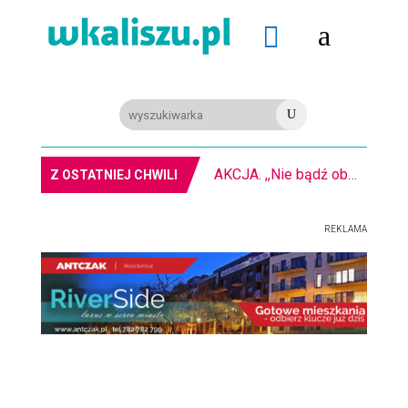
a

U
AKCJA. ,,Nie bądź obojętny” na kaliskim rynku
Z OSTATNIEJ CHWILI
REKLAMA