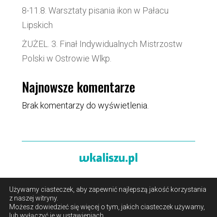
8-11.8. Warsztaty pisania ikon w Pałacu
Lipskich
ŻUŻEL. 3. Finał Indywidualnych Mistrzostw
Polski w Ostrowie Wlkp.
Najnowsze komentarze
Brak komentarzy do wyświetlenia.
Używamy ciasteczek, aby zapewnić najlepszą jakość korzystania
O portalu
/
Reklama
/
Polityka prywatności i pliki cookies
z naszej witryny.
/
Kontakt
Możesz dowiedzieć się więcej o tym, jakich ciasteczek używamy,
lub wyłączyć je w
ustawieniach
.