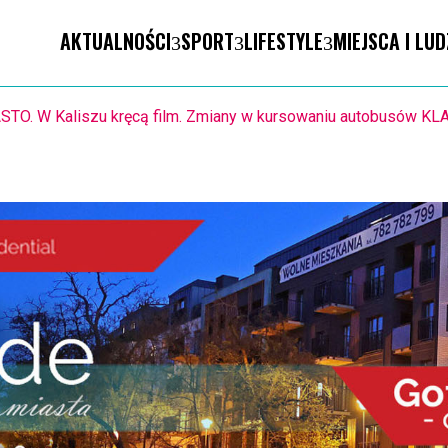
AKTUALNOŚCI
SPORT
LIFESTYLE
MIEJSCA I LUD
1.8. Warsztaty pisania ikon w Pałacu Lipskich