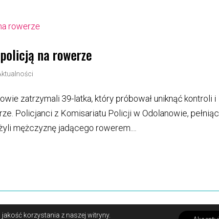
 policją na rowerze
Aktualności
owie zatrzymali 39-latka, który próbował uniknąć kontroli i
ze. Policjanci z Komisariatu Policji w Odolanowie, pełnią
yli mężczyznę jadącego rowerem....
prywatności i pliki cookies
Kontakt
akość korzystania z naszej witryny.