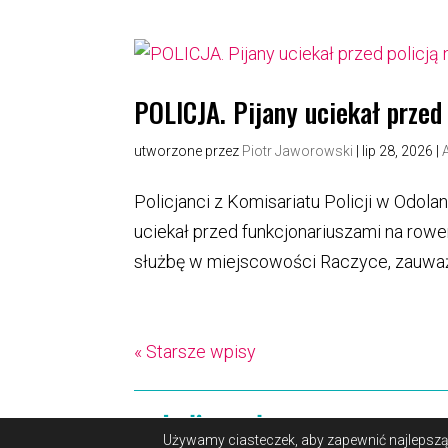
POLICJA. Pijany uciekał przed
utworzone przez
Piotr Jaworowski
|
lip 28, 2026
|
Policjanci z Komisariatu Policji w Odolan
uciekał przed funkcjonariuszami na rower
służbę w miejscowości Raczyce, zauważ
« Starsze wpisy
O portalu
Reklama
Polityka 
Używamy ciasteczek, aby zapewnić najlepszą j