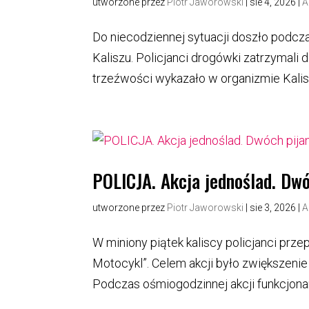
utworzone przez
Piotr Jaworowski
|
sie 4, 2026
|
A
Do niecodziennej sytuacji doszło podcz
Kaliszu. Policjanci drogówki zatrzymali d
trzeźwości wykazało w organizmie Kalisza
POLICJA. Akcja jednoślad. Dw
utworzone przez
Piotr Jaworowski
|
sie 3, 2026
|
A
W miniony piątek kaliscy policjanci prze
Motocykl”. Celem akcji było zwiększen
Podczas ośmiogodzinnej akcji funkcjonar