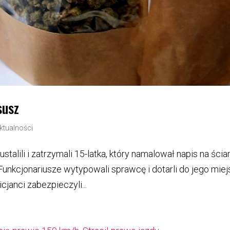
susz
ktualności
stalili i zatrzymali 15-latka, który namalował napis na ścia
unkcjonariusze wytypowali sprawcę i dotarli do jego mie
janci zabezpieczyli...