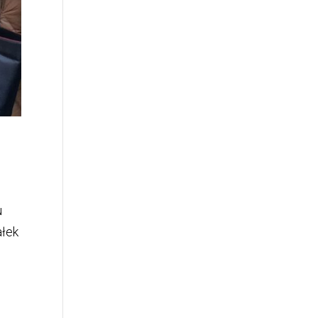
u
ałek