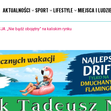
AKTUALNOŚCI
SPORT
LIFESTYLE
MIEJSCA I LUDZI
KA RĘCZNA. Nowa bramkarka Szczypiorna. Grała w Norwegii