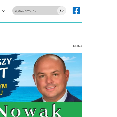

E
U
REKLAMA