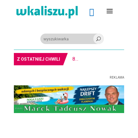
a

U
8-11.8. Warsztaty pisania ikon w Pałacu Lipskich
Z OSTATNIEJ CHWILI
REKLAMA