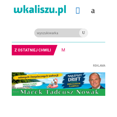
a

U
8-11.8. Warsztaty pisania ikon w Pałacu Lipskich
Z OSTATNIEJ CHWILI
REKLAMA