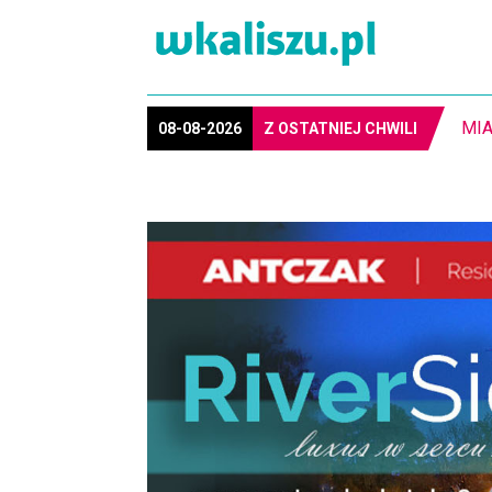
MIASTO. W Kaliszu kręcą film. Zmiany w kursowaniu auto
08-08-2026
Z OSTATNIEJ CHWILI