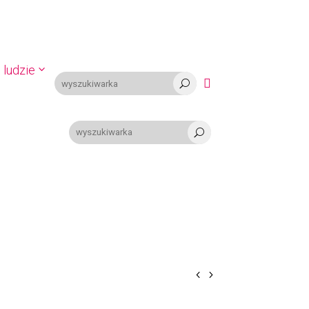
 ludzie

U
U