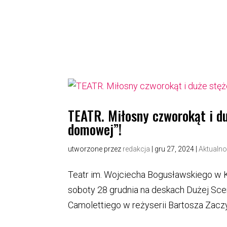
TEATR. Miłosny czworokąt i d
domowej”!
utworzone przez
redakcja
|
gru 27, 2024
|
Aktualno
Teatr im. Wojciecha Bogusławskiego w K
soboty 28 grudnia na deskach Dużej Sc
Camolettiego w reżyserii Bartosza Zaczyk