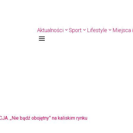
Aktualności
Sport
Lifestyle
Miejsca i
a
PIŁKA RĘCZNA. Nowa bramkarka Szczypiorna. Grała w Norwegii