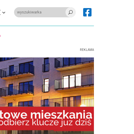

E
U
REKLAMA