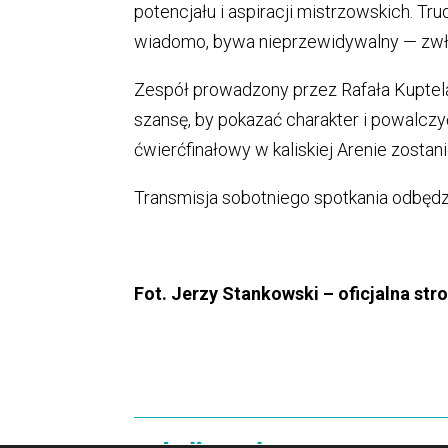
potencjału i aspiracji mistrzowskich. Tru
wiadomo, bywa nieprzewidywalny — zwła
Zespół prowadzony przez Rafała Kuptela
szansę, by pokazać charakter i powalc
ćwierćfinałowy w kaliskiej Arenie zostan
Transmisja sobotniego spotkania odbędzi
Fot. Jerzy Stankowski – oficjalna str