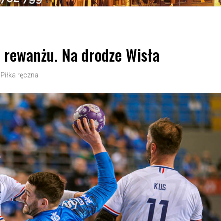
rewanżu. Na drodze Wisła
|
Piłka ręczna