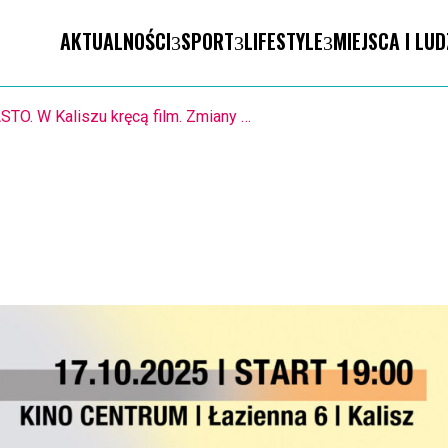
AKTUALNOŚCI
SPORT
LIFESTYLE
MIEJSCA I LUD
1.8. Warsztaty pisania ikon w Pałacu Lipskich