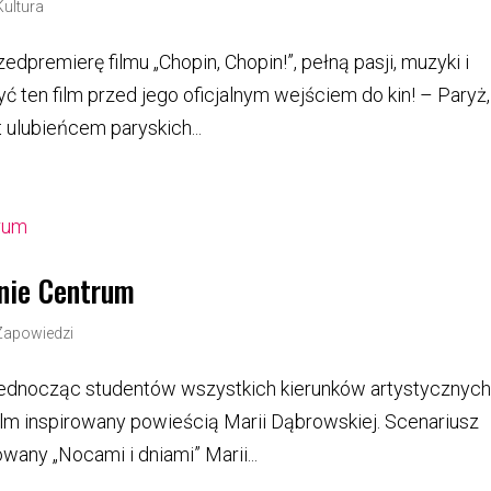
Kultura
premierę filmu „Chopin, Chopin!”, pełną pasji, muzyki i
yć ten film przed jego oficjalnym wejściem do kin! – Paryż,
t ulubieńcem paryskich...
inie Centrum
Zapowiedzi
jednocząc studentów wszystkich kierunków artystycznych
ło film inspirowany powieścią Marii Dąbrowskiej. Scenariusz
wany „Nocami i dniami” Marii...