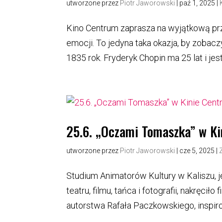
utworzone przez
Piotr Jaworowski
|
paź 1, 2025
|
Kino Centrum zaprasza na wyjątkową przed
emocji. To jedyna taka okazja, by zobacz
1835 rok. Fryderyk Chopin ma 25 lat i jes
25.6. „Oczami Tomaszka” w K
utworzone przez
Piotr Jaworowski
|
cze 5, 2025
|
Studium Animatorów Kultury w Kaliszu, 
teatru, filmu, tańca i fotografii, nakręci
autorstwa Rafała Paczkowskiego, inspiro