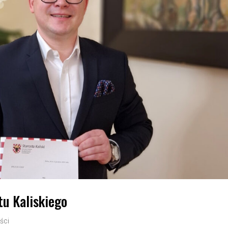
u Kaliskiego
ści