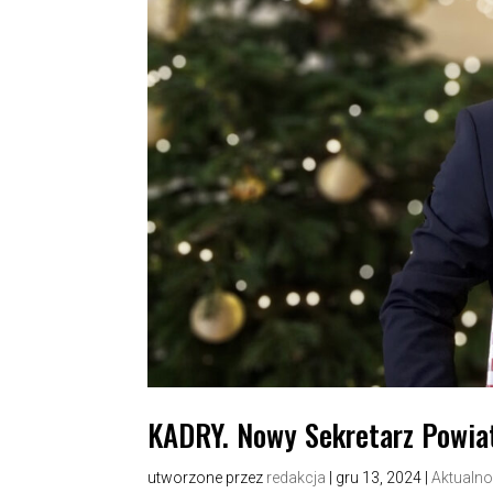
KADRY. Nowy Sekretarz Powiat
utworzone przez
redakcja
|
gru 13, 2024
|
Aktualno