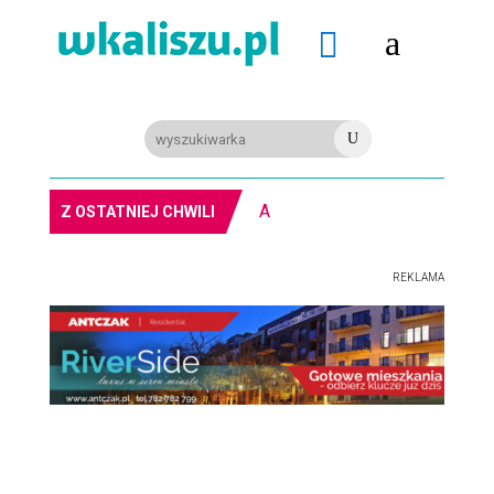
a

U
PIŁKA RĘCZNA. Nowa bramkarka Szczypiorna. Grała w Norwegii
Z OSTATNIEJ CHWILI
REKLAMA